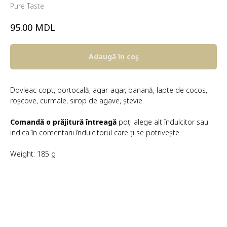
Pure Taste
MDL
95.00
Adaugă în coş
Dovleac copt, portocală, agar-agar, banană, lapte de cocos,
roșcove, curmale, sirop de agave, ștevie.
Comandă o prăjitură întreagă
poți alege alt îndulcitor sau
indica în comentarii îndulcitorul care ți se potrivește.
Weight: 185 g