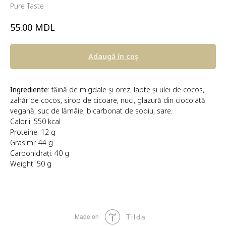
Pure Taste
MDL
55.00
Adaugă în coş
Ingrediente
: făină de migdale și orez, lapte și ulei de cocos,
zahăr de cocos, sirop de cicoare, nuci, glazură din ciocolată
vegană, suc de lămâie, bicarbonat de sodiu, sare.
Calorii: 550 kcal
Proteine: 12 g
Grasimi: 44 g
Carbohidrați: 40 g
Weight: 50 g
Tilda
Made on