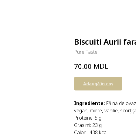
Biscuiti Aurii fa
Pure Taste
MDL
70.00
Adaugă în coş
Ingrediente:
Făină de ovăz 
vegan, miere, vanilie, scorțiș
Proteine: 5 g
Grasimi: 23 g
Calorii: 438 kcal