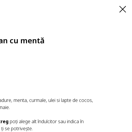
an cu mentă
adure, menta, curmale, ulei si lapte de cocos,
maie.
treg
poți alege alt îndulcitor sau indica în
ți se potrivește.