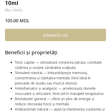
10ml
Mov Herbs
MDL
105.00
Adaugă în coş
Beneficii și proprietăți
Tonic capilar — stimulează creșterea părului, combate
căderea și susține sănătatea scalpului.
Stimulent mental — îmbunătățește memoria,
concentrarea și claritatea mentală, fiind ideal în
perioade de studiu sau muncă intensă.
Antiinflamator și analgezic — ameliorează durerile
musculare și articulare, fiind util în masajele terapeutice.
Revitalizant general — oferă un plus de energie și
reduce oboseala fizică și mentală.
Antibacterian natural — ajută la menținerea curățeniei și