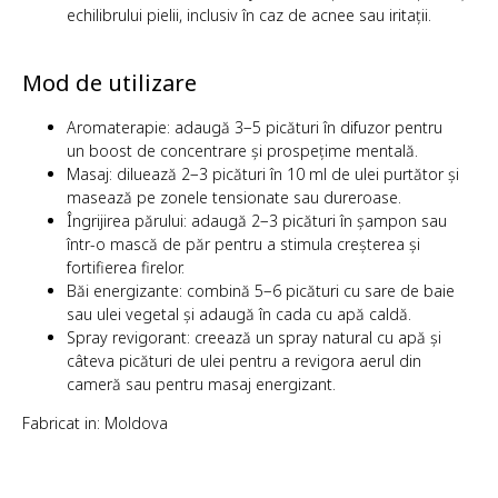
echilibrului pielii, inclusiv în caz de acnee sau iritații.
Mod de utilizare
Aromaterapie: adaugă 3−5 picături în difuzor pentru
un boost de concentrare și prospețime mentală.
Masaj: diluează 2−3 picături în 10 ml de ulei purtător și
masează pe zonele tensionate sau dureroase.
Îngrijirea părului: adaugă 2−3 picături în șampon sau
într-o mască de păr pentru a stimula creșterea și
fortifierea firelor.
Băi energizante: combină 5−6 picături cu sare de baie
sau ulei vegetal și adaugă în cada cu apă caldă.
Spray revigorant: creează un spray natural cu apă și
câteva picături de ulei pentru a revigora aerul din
cameră sau pentru masaj energizant.
Fabricat in: Moldova