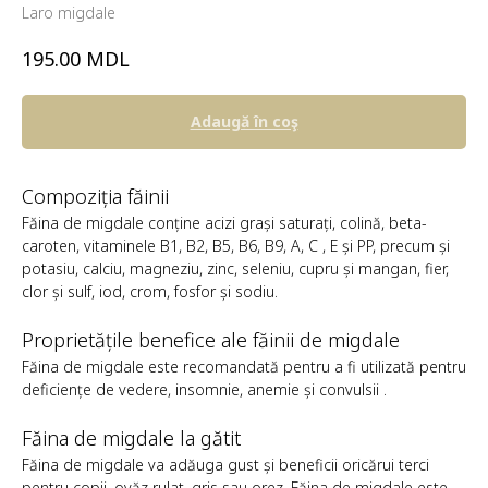
Laro migdale
MDL
195.00
Adaugă în coş
Compoziția făinii
Făina de migdale conține acizi grași saturați, colină, beta-
caroten, vitaminele B1, B2, B5, B6, B9, A, C , E și PP, precum și
potasiu, calciu, magneziu, zinc, seleniu, cupru și mangan, fier,
clor și sulf, iod, crom, fosfor și sodiu.
Proprietățile benefice ale făinii de migdale
Făina de migdale este recomandată pentru a fi utilizată pentru
deficiențe de vedere, insomnie, anemie și convulsii .
Făina de migdale la gătit
Făina de migdale va adăuga gust și beneficii oricărui terci
pentru copii, ovăz rulat, gris sau orez. Făina de migdale este