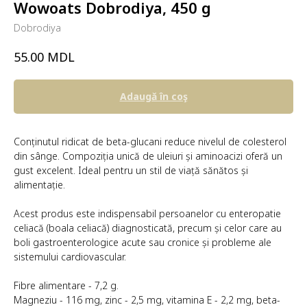
Wowoats Dobrodiya, 450 g
Dobrodiya
MDL
55.00
Adaugă în coş
Conținutul ridicat de beta-glucani reduce nivelul de colesterol
din sânge. Compoziția unică de uleiuri și aminoacizi oferă un
gust excelent. Ideal pentru un stil de viață sănătos și
alimentație.
Acest produs este indispensabil persoanelor cu enteropatie
celiacă (boala celiacă) diagnosticată, precum și celor care au
boli gastroenterologice acute sau cronice și probleme ale
sistemului cardiovascular.
Fibre alimentare - 7,2 g.
Magneziu - 116 mg, zinc - 2,5 mg, vitamina E - 2,2 mg, beta-