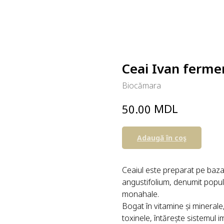
Ceai Ivan fermen
Biocămara
MDL
50.00
Adaugă în coş
Ceaiul este preparat pe baza
angustifolium, denumit popula
monahale.
Bogat în vitamine și minerale
toxinele, întărește sistemul im