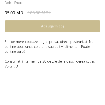
Dolce Frutto
MDL
MDL
95.00
105.00
Adaugă în coş
Suc de mere-coacaze negre, presat direct, pasteurizat. Nu
contine apa, zahar, coloranti sau aditivi alimentari. Poate
conține pulpă.
Consumați în termen de 30 de zile de la deschiderea cutiei.
Volum: 3 l