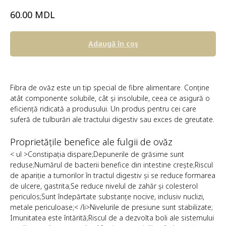
MDL
60.00
Adaugă în coş
Fibra de ovăz este un tip special de fibre alimentare. Conține
atât componente solubile, cât și insolubile, ceea ce asigură o
eficiență ridicată a produsului. Un produs pentru cei care
suferă de tulburări ale tractului digestiv sau exces de greutate.
Proprietățile benefice ale fulgii de ovăz
< ul >Constipația dispare;Depunerile de grăsime sunt
reduse;Numărul de bacterii benefice din intestine crește;Riscul
de apariție a tumorilor în tractul digestiv și se reduce formarea
de ulcere, gastrita;Se reduce nivelul de zahăr și colesterol
periculos;Sunt îndepărtate substanțe nocive, inclusiv nuclizi,
metale periculoase;< /li>Nivelurile de presiune sunt stabilizate;
Imunitatea este întărită;Riscul de a dezvolta boli ale sistemului