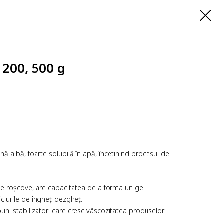
 200, 500 g
ă albă, foarte solubilă în apă, încetinind procesul de
e roșcove, are capacitatea de a forma un gel
ciclurile de îngheț-dezgheț.
uni stabilizatori care cresc vâscozitatea produselor.