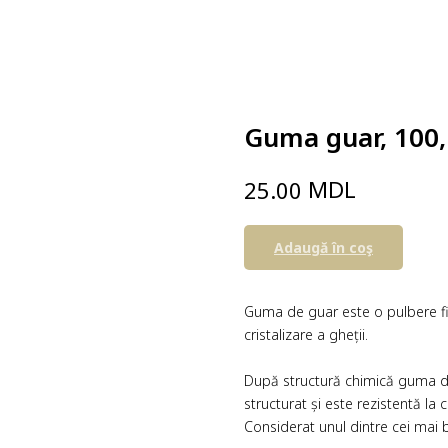
Guma guar, 100,
MDL
25.00
Adaugă în coş
Guma de guar este o pulbere fin
cristalizare a gheții.
După structură chimică guma d
structurat și este rezistentă la 
Considerat unul dintre cei mai b