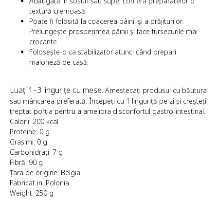
Adăugată în sosuri sau supe, conferă preparatelor o
textură cremoasă.
Poate fi folosită la coacerea pâinii și a prăjiturilor.
Prelungește prospețimea pâinii și face fursecurile mai
crocante.
Folosește-o ca stabilizator atunci când prepari
maioneză de casă.
Luați 1–3 lingurițe cu mese.
Amestecați produsul cu băutura
sau mâncarea preferată. Începeți cu 1 linguriță pe zi și creșteți
treptat porția pentru a ameliora disconfortul gastro-intestinal.
Calorii: 200 kcal
Proteine: 0 g
Grasimi: 0 g
Carbohidrați: 7 g
Fibră: 90 g
Țara de origine: Belgia
Fabricat in: Polonia
Weight: 250 g