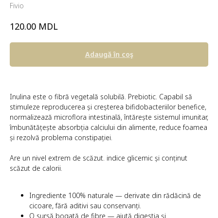
Fivio
MDL
120.00
Adaugă în coş
Inulina este o fibră vegetală solubilă. Prebiotic. Capabil să
stimuleze reproducerea și creșterea bifidobacteriilor benefice,
normalizează microflora intestinală, întărește sistemul imunitar,
îmbunătățește absorbția calciului din alimente, reduce foamea
și rezolvă problema constipației.
Are un nivel extrem de scăzut. indice glicemic și conținut
scăzut de calorii.
Ingrediente 100% naturale — derivate din rădăcină de
cicoare, fără aditivi sau conservanți.
O sursă bogată de fibre — ajută digestia și