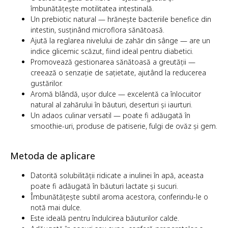
îmbunătățește motilitatea intestinală.
Un prebiotic natural — hrănește bacteriile benefice din
intestin, susținând microflora sănătoasă.
Ajută la reglarea nivelului de zahăr din sânge — are un
indice glicemic scăzut, fiind ideal pentru diabetici.
Promovează gestionarea sănătoasă a greutății —
creează o senzație de sațietate, ajutând la reducerea
gustărilor.
Aromă blândă, ușor dulce — excelentă ca înlocuitor
natural al zahărului în băuturi, deserturi și iaurturi.
Un adaos culinar versatil — poate fi adăugată în
smoothie-uri, produse de patiserie, fulgi de ovăz și gem.
Metoda de aplicare
Datorită solubilității ridicate a inulinei în apă, aceasta
poate fi adăugată în băuturi lactate și sucuri.
Îmbunătățește subtil aroma acestora, conferindu-le o
notă mai dulce.
Este ideală pentru îndulcirea băuturilor calde.