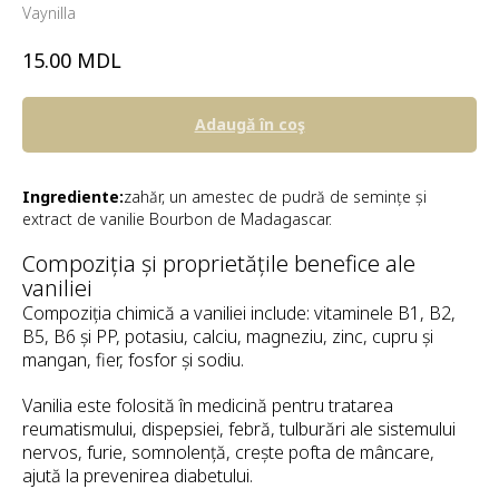
Vaynilla
MDL
15.00
Adaugă în coş
Ingrediente:
zahăr, un amestec de pudră de semințe și
extract de vanilie Bourbon de Madagascar.
Compoziția și proprietățile benefice ale
vaniliei
Compoziția chimică a vaniliei include: vitaminele B1, B2,
B5, B6 și PP, potasiu, calciu, magneziu, zinc, cupru și
mangan, fier, fosfor și sodiu.
Vanilia este folosită în medicină pentru tratarea
reumatismului, dispepsiei, febră, tulburări ale sistemului
nervos, furie, somnolență, crește pofta de mâncare,
ajută la prevenirea diabetului.