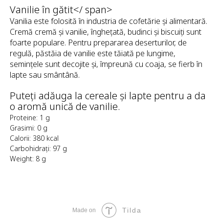
Vanilie în gătit</ span>
Vanilia este folosită în industria de cofetărie și alimentară.
Cremă cremă și vanilie, înghețată, budinci și biscuiți sunt
foarte populare. Pentru prepararea deserturilor, de
regulă, păstăia de vanilie este tăiată pe lungime,
semințele sunt decojite și, împreună cu coaja, se fierb în
lapte sau smântână.
Puteți adăuga la cereale și lapte pentru a da
o aromă unică de vanilie.
Proteine: 1 g
Grasimi: 0 g
Calorii: 380 kcal
Carbohidrați: 97 g
Weight: 8 g
Tilda
Made on