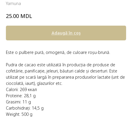
Yamuna
MDL
25.00
Adaugă în coş
Este o pulbere pură, omogenă, de culoare roșu-brună.
Pudra de cacao este utilizată în producția de produse de
cofetărie, panificație, jeleuri, băuturi calde și deserturi. Este
utilizat pe scară largă în prepararea produselor lactate (unt de
ciocolată, iaurt), glazurilor etc.
Calorii: 269 ккал
Proteine: 28,1 g
Grasimi: 11 g
Carbohidrați: 14,5 g
Weight: 500 g