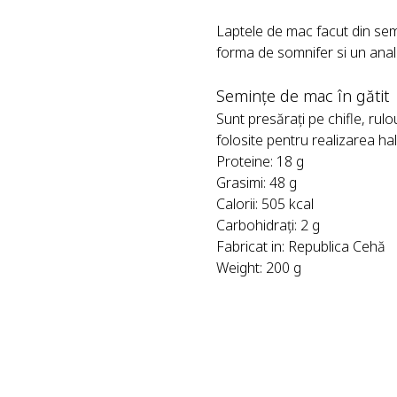
Laptele de mac facut din semi
forma de somnifer si un analg
Semințe de mac în gătit
Sunt presărați pe chifle, rulo
folosite pentru realizarea ha
Proteine: 18 g
Grasimi: 48 g
Calorii: 505 kcal
Carbohidrați: 2 g
Fabricat in: Republica Cehă
Weight: 200 g