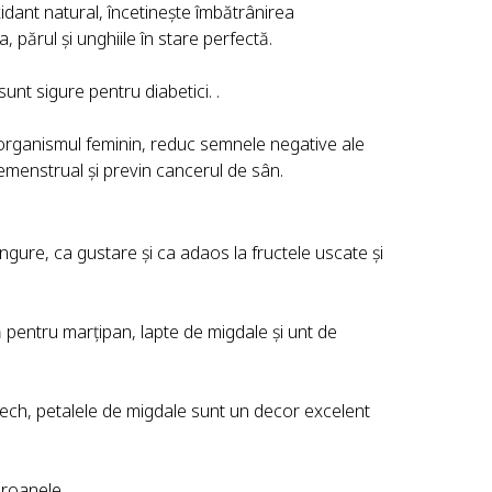
idant natural, încetinește îmbătrânirea
, părul și unghiile în stare perfectă.
unt sigure pentru diabetici. .
organismul feminin, reduc semnele negative ale
menstrual și previn cancerul de sân.
gure, ca gustare și ca adaos la fructele uscate și
 pentru marțipan, lapte de migdale și unt de
bech, petalele de migdale sunt un decor excelent
roanele.