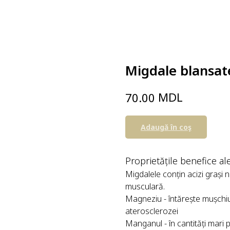
Migdale blansat
MDL
70.00
Adaugă în coş
Proprietățile benefice al
Migdalele conțin acizi grași n
musculară.
Magneziu - întărește mușchiul
aterosclerozei
Manganul - în cantități mari p