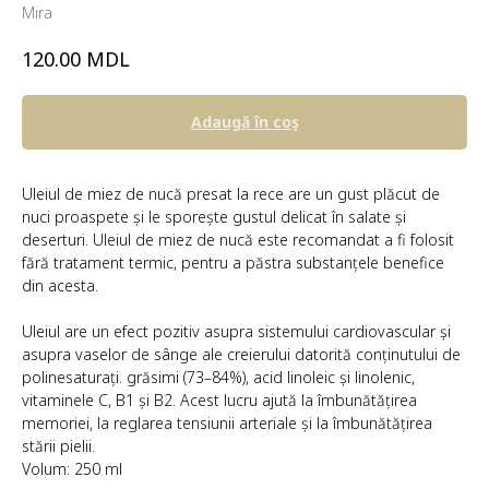
Mira
MDL
120.00
Adaugă în coş
Uleiul de miez de nucă presat la rece are un gust plăcut de
nuci proaspete și le sporește gustul delicat în salate și
deserturi. Uleiul de miez de nucă este recomandat a fi folosit
fără tratament termic, pentru a păstra substanțele benefice
din acesta.
Uleiul are un efect pozitiv asupra sistemului cardiovascular și
asupra vaselor de sânge ale creierului datorită conținutului de
polinesaturați. grăsimi (73–84%), acid linoleic și linolenic,
vitaminele C, B1 și B2. Acest lucru ajută la îmbunătățirea
memoriei, la reglarea tensiunii arteriale și la îmbunătățirea
stării pielii.
Volum: 250 ml