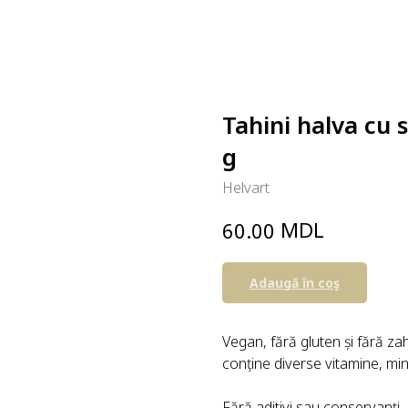
Tahini halva cu 
g
Helvart
MDL
60.00
Adaugă în coş
Vegan, fără gluten și fără zah
conține diverse vitamine, mine
Fără aditivi sau conservanți.