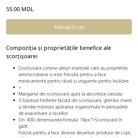
MDL
55.00
Adaugă în coş
Compoziția și proprietățile benefice ale
scorțișoarei
Scorțișoara conține uleiuri esențiale care au proprietăți
antimicrobiene și este folosită pentru a face
medicamente pentru răceli și unguente pentru încălzire.
>
Manganul din scorțișoară ajută la absorbția calciului.
O băutură fierbinte făcută din scorțișoară, ghimbir, miere
și lămâie mărește apărarea organismului în perioadele
de exacerbare a răcelilor.
Cin. 400; dimensiunea fontului: 18px;">Scorțișoară în
gătit
Folosit pentru a face diverse deserturi, produse de copt,