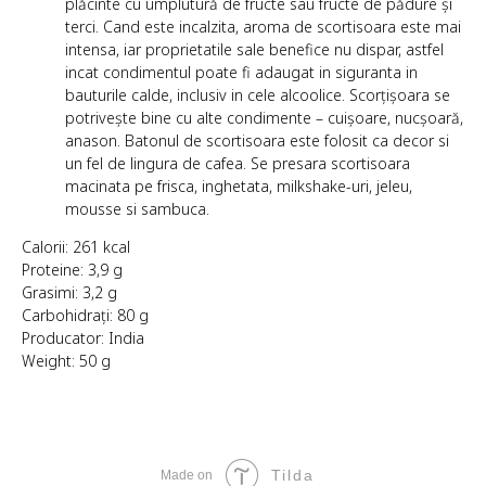
plăcinte cu umplutură de fructe sau fructe de pădure și
terci. Cand este incalzita, aroma de scortisoara este mai
intensa, iar proprietatile sale benefice nu dispar, astfel
incat condimentul poate fi adaugat in siguranta in
bauturile calde, inclusiv in cele alcoolice. Scorțișoara se
potrivește bine cu alte condimente – cuișoare, nucșoară,
anason. Batonul de scortisoara este folosit ca decor si
un fel de lingura de cafea. Se presara scortisoara
macinata pe frisca, inghetata, milkshake-uri, jeleu,
mousse si sambuca.
Calorii: 261 kcal
Proteine: 3,9 g
Grasimi: 3,2 g
Carbohidrați: 80 g
Producator: India
Weight: 50 g
Tilda
Made on