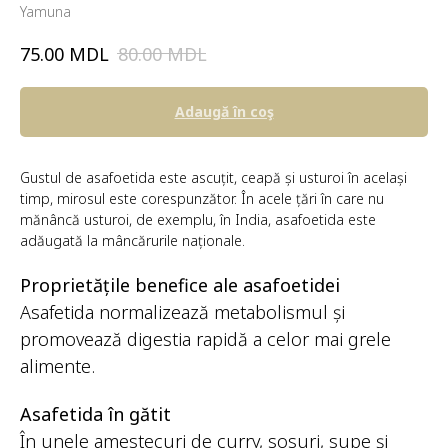
Yamuna
MDL
MDL
75.00
80.00
Adaugă în coş
Gustul de asafoetida este ascuțit, ceapă și usturoi în același
timp, mirosul este corespunzător. În acele țări în care nu
mănâncă usturoi, de exemplu, în India, asafoetida este
adăugată la mâncărurile naționale.
Proprietățile benefice ale asafoetidei
Asafetida normalizează metabolismul și
promovează digestia rapidă a celor mai grele
alimente.
Asafetida în gătit
În unele amestecuri de curry, sosuri, supe și