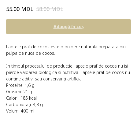
MDL
MDL
55.00
58.00
Adaugă în coş
Laptele praf de cocos este o pulbere naturala preparata din
pulpa de nuca de cocos.
In timpul procesului de productie, laptele praf de cocos nu isi
pierde valoarea biologica si nutritiva. Laptele praf de cocos nu
conține aditivi sau conservanți artificiali.
Proteine: 1,6 g
Grasimi: 21 g
Calorii: 185 kcal
Carbohidrați: 4,8 g
Volum: 400 ml