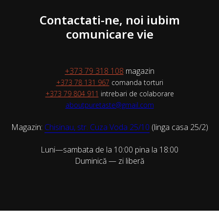
Contactati-ne, noi iubim
comunicare vie
+373 79 318 108
magazin
+373 78 131 967
comanda torturi
+373 79 804 911
intrebari de colaborare
aboutpuretaste@gmail.com
Magazin:
Chisinau, str. Cuza Voda 25/10
(linga casa 25/2)
Luni—sambata de la 10:00 pina la 18:00
Duminică — zi liberă