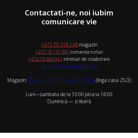
Contactati-ne, noi iubim
comunicare vie
+373 79 318 108
magazin
+373 78 131 967
comanda torturi
+373 79 804 911
intrebari de colaborare
aboutpuretaste@gmail.com
Magazin:
Chisinau, str. Cuza Voda 25/10
(linga casa 25/2)
Luni—sambata de la 10:00 pina la 18:00
Duminică — zi liberă