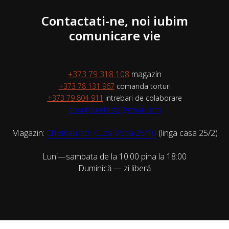
Contactati-ne, noi iubim
comunicare vie
+373 79 318 108
magazin
+373 78 131 967
comanda torturi
+373 79 804 911
intrebari de colaborare
aboutpuretaste@gmail.com
Magazin:
Chisinau, str. Cuza Voda 25/10
(linga casa 25/2)
Luni—sambata de la 10:00 pina la 18:00
Duminică — zi liberă